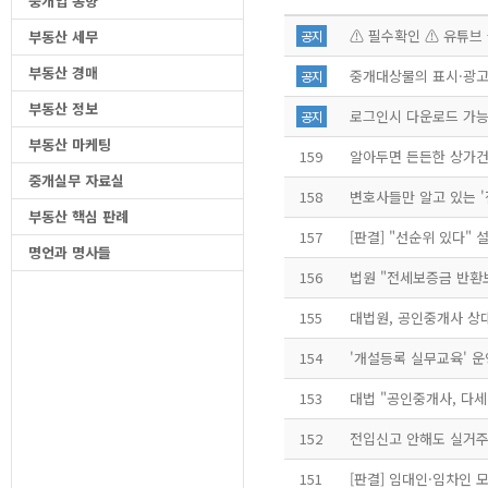
중개업 동향
⚠ 필수확인 ⚠ 유튜브 
부동산 세무
공지
부동산 경매
중개대상물의 표시·광고
공지
부동산 정보
로그인시 다운로드 가능
공지
부동산 마케팅
159
알아두면 든든한 상가건
중개실무 자료실
158
부동산 핵심 판례
157
[판결] "선순위 있다"
명언과 명사들
156
155
대법원, 공인중개사 상
154
153
152
전입신고 안해도 실거주땐
151