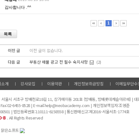
이전 글
이전 글이 없습니다.
다음 글
부동산 매물 광고 전 필수 숙지사항
(2)
비소개
강사모집
이용약관
개인정보취급방침
이메일무단수
미
서울시 서초구 방배천로18길 11, 상가에이동 201호 (방배동, 방배롯데캐슬아르떼) | 
 Fax:02-6455-8528 | E-mail:help@neobacademy.com | 개인정보책임자:조영준
0501 | 법인등록번호:110111-6158558 | 통신판매신고:제2016-서울서초-1774호
O-B
. All Rights Reserved
사 맑은소프트