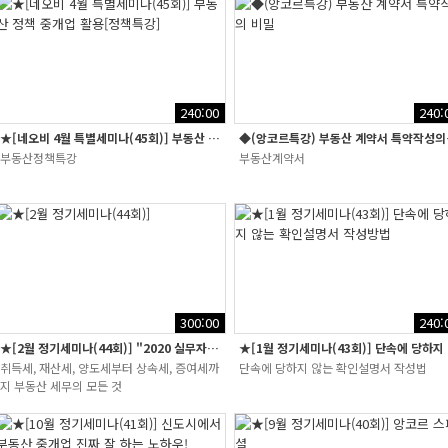
240:00
240:
★[네오비 4월 특별세미나(45회)] 부동산 정책 중개업 활용[정책특강]
◆(앙코르
부동산정책특강
부동산계약서
300:00
240:
★[2월 정기세미나(44회)] "2020 실무자를 위한 개정세법"
★[1월
취득세, 재산세, 양도세부터 상속세, 증여세까
단속에 당하지 않는 확인설명서 작성법
지 부동산 세무의 모든 것