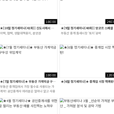
180:00
240:
★[10월 정기세미나(41회)] 신도시에서 부동산 중개업 진짜 잘 하는 노하우...
★[9월
이택, 협택, 생활대책용지, 분양권
부동산 중개 틈새시장 '토지'공략
180:00
120:
★[7월 정기세미나]★ 부동산 가계약금 구두상 위임계악
★[6월 정기세
부동산 중개업에서 가장 필수로 사용되는 가
계약! 공인중개사 여러분은 얼마나 알고 사용
하고 계시나요?