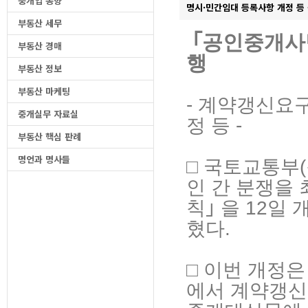
중개업 동향
명시·민간임대 등록사항 개정 등 
부동산 세무
｢공인중개사
부동산 경매
행
부동산 정보
부동산 마케팅
- 계약갱신요
중개실무 자료실
정 등 -
부동산 핵심 판례
명언과 명사들
□ 국토교통부(
인 간 분쟁을
칙｣ 을 12일
혔다.
□ 이번 개정은
에서 계약갱신