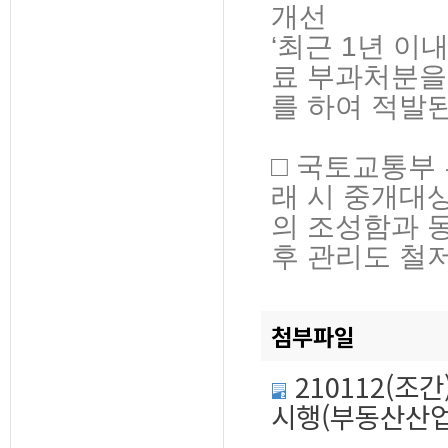
개선
‘최근 1년 이
료 부과처분을
를 하여 적발
□ 국토교통부
래 시 중개대
의 조성함과 
후 관리도 철저
첨부파일
210112(
시행(부동산산업