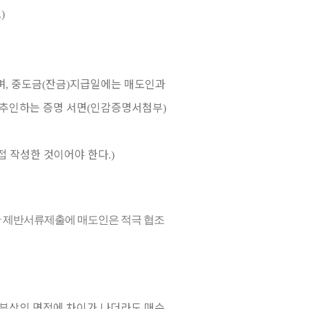
.)
며
중도금
잔금
지급일에는 매도인과
,
(
)
 추인하는 증명 서면
인감증명서첨부
(
)
접 작성한 것이어야 한다
.)
한 제반서류제출에 매도인은 적극 협조
공부상의 면적에 차이가 나더라도 매수