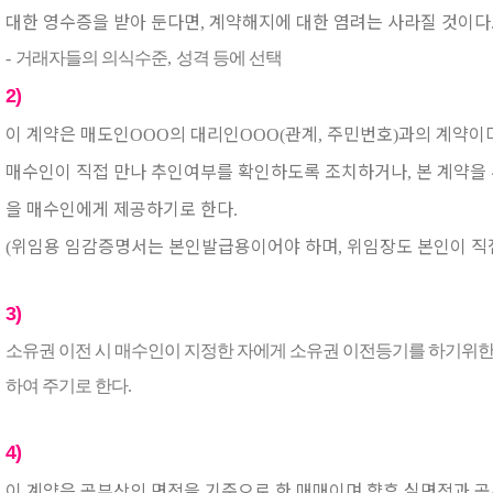
대한 영수증을 받아 둔다면
계약해지에 대한 염려는 사라질 것이다
,
-
거래자들의 의식수준
,
성격 등에 선택
2)
이 계약은 매도인
의 대리인
관계
주민번호
과의 계약이
OOO
OOO(
,
)
매수인이 직접 만나 추인여부를 확인하도록 조치하거나
본 계약을
,
을 매수인에게 제공하기로 한다
.
위임용 임감증명서는 본인발급용이어야 하며
위임장도 본인이 직
(
,
3)
소유권 이전 시 매수인이 지정한 자에게 소유권 이전등기를 하기위
하여 주기로 한다
.
4)
이 계약은 공부상의 면적을 기준으로 한 매매이며 향후 실면적과 