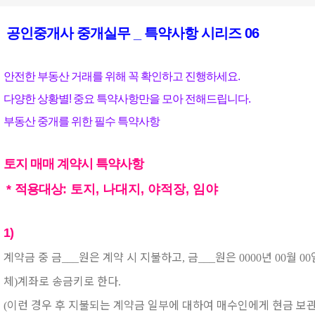
공인중개사 중개실무 _ 특약사항 시리즈 06
안전한 부동산 거래를 위해 꼭 확인하고 진행하세요.
다양한 상황별! 중요 특약사항만을 모아 전해드립니다.
부동산 중개를 위한 필수 특약사항
토지 매매 계약시 특약사항
*
적용대상
: 토지, 나대지, 야적장, 임야
1)
계약금 중 금
원은 계약 시 지불하고
금
원은
년
월
___
,
___
0000
00
00
체
계좌로 송금키로 한다
)
.
이런 경우 후 지불되는 계약금 일부에 대하여 매수인에게 현금 보
(