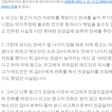
경험칙에 따라 합리적으로 해석하여야 한다
(
대법원
2002. 2. 26.
선고
2000
다
4
60065
판결
등 참조
).
4.
피고는 원고가 이건 아파트를 책임지고 전세를 놓아 주기로
니없는 억지주장에 불과한 것으로 중개사가 책임을 질수도 
도 만무한 사실로 다만 최대한 잔금일에 맞추어 전세를 추
5.
그런데 당시는 전세가 잘 나가지 않을 때로 이에 원고는 
겠다고 하였고 매도인인 소외 김0수에게도 전세가 나가지 
걱정을 했더니 위 김0수는 잔금이 늦어지는 대신 금
100
만원
다고 하여 이에 원고는 피고에게 위와같은 매도인의 의사를 
고가 매도인인 위 김0수에게 전화를 해서 잔금일자를 조정
기도 했었던 사실입니다
.
6.
그러고 난후 원고가 잔금에 이르러 피고에게 잔금지급관
쳐 전화를 하였으나 피고는 원고의 전화도 받지 않고 회피하
매도인인 김0수로부터 들어 보니 피고측으로부터 잔금일자