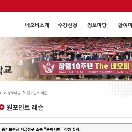
정보마당
원포인트 레슨
원포인트 레슨
중개보수금 지급청구 소송 "준비서면" 작성 실례.