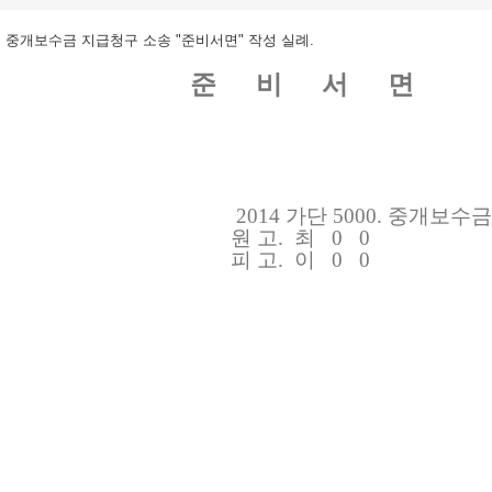
중개보수금 지급청구 소송 "준비서면" 작성 실례.
준 비 서 면
2014
가단
5000.
중개보수금
원 고
.
최 0 0
피 고
.
이 0 0