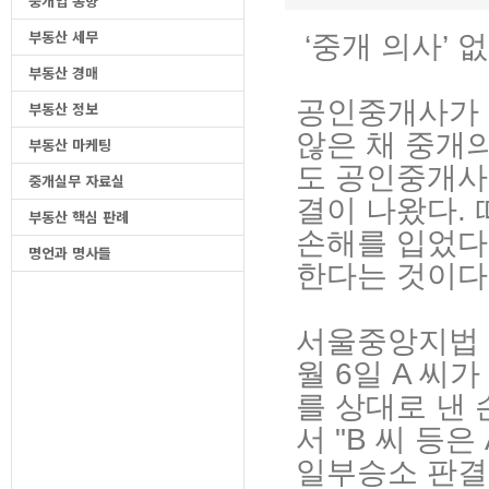
중개업 동향
부동산 세무
‘중개 의사’ 
부동산 경매
공인중개사가 
부동산 정보
않은 채 중개
부동산 마케팅
도 공인중개사
중개실무 자료실
결이 나왔다.
부동산 핵심 판례
손해를 입었다
명언과 명사들
한다는 것이다
서울중앙지법 
월 6일 A 
를 상대로 낸 
서 "B 씨 등은
일부승소 판결