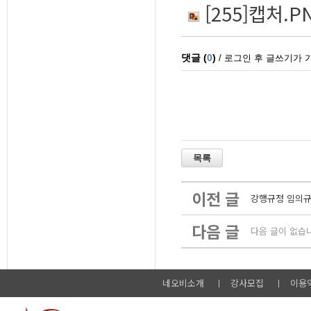
[255]캡처.P
이전 글
강행규정 임의규
다음 글
다음 글이 없습
네오비소개
강사모집
이용