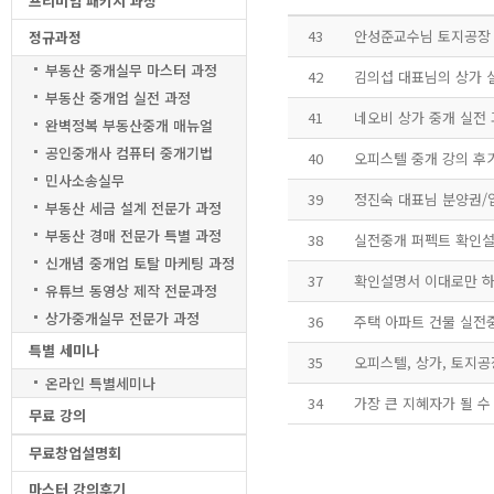
프리미엄 패키지 과정
43
안성준교수님 토지공장
정규과정
부동산 중개실무 마스터 과정
42
김의섭 대표님의 상가 
부동산 중개업 실전 과정
41
네오비 상가 중개 실전 
완벽정복 부동산중개 매뉴얼
공인중개사 컴퓨터 중개기법
40
오피스텔 중개 강의 후기
민사소송실무
39
정진숙 대표님 분양권/
부동산 세금 설계 전문가 과정
부동산 경매 전문가 특별 과정
38
실전중개 퍼펙트 확인설
신개념 중개업 토탈 마케팅 과정
37
확인설명서 이대로만 하
유튜브 동영상 제작 전문과정
상가중개실무 전문가 과정
36
주택 아파트 건물 실전
특별 세미나
35
오피스텔, 상가, 토지공
온라인 특별세미나
34
무료 강의
무료창업설명회
마스터 강의후기