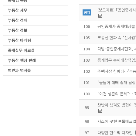
중개업 동향
부동산 세무
공지
부동산 경매
106
공인중개사 중개대상물 
부동산 정보
105
부동산 한파 속 ‘신사업
부동산 마케팅
104
다방-공인중개사협회, 
중개실무 자료실
103
중개업무 손해배상책임
부동산 핵심 판례
명언과 명사들
102
주택시장 한파에…'부동
101
"올들어 매매 중개 달
100
"이건 생존의 문제"… 
99
98
사스에 꽂힌 프롭테크업
97
다양한 현수막 디자인