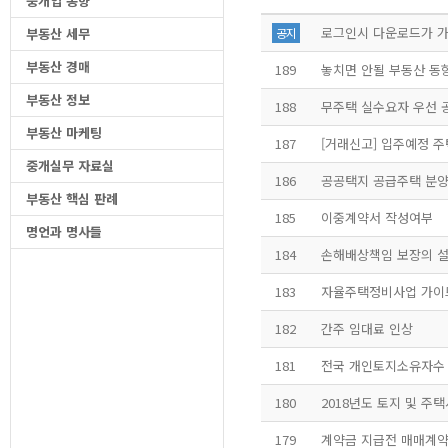
중개업 동향
로그인시 다운로드가 가
부동산 세무
공지
부동산 경매
189
놓치면 안될 부동산 동향 <중
부동산 정보
188
부동산 마케팅
187
중개실무 자료실
186
공공택지 공급주택 분양
부동산 핵심 판례
185
이중계약서 작성여부
명언과 명사들
184
손해배상책임 보장의 설
183
자율주택정비사업 가이
182
간주 임대료 인상
181
전국 개인토지소유자수
180
2018년도 토지 및 주
179
계약금 지급전 매매계약