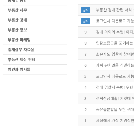
중개업 동향
부동산 경매 관련 서식 
부동산 세무
공지
부동산 경매
로그인시 다운로드 가능
공지
부동산 정보
9
경매 의외의 복병! 아파
부동산 마케팅
8
입찰보증금을 포기하는 
중개실무 자료실
7
소유자도 입찰에 참여할
부동산 핵심 판례
6
가짜 유치권을 식별하는
명언과 명사들
5
로그인시 다운로드 가능
4
경매 입찰시 복병! 위
3
경락잔금대출! 지렛대 
2
공유물분할을 위한 경
1
세상에서 가장 치명적인 