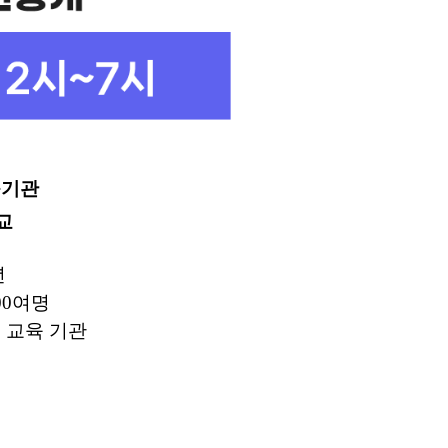
육기관
교
년
00여명
 교육 기관