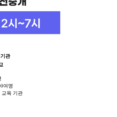
육기관
교
년
00여명
 교육 기관