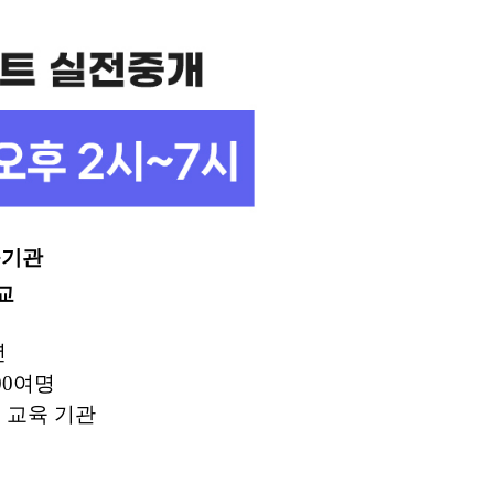
육기관
교
년
00여명
 교육 기관