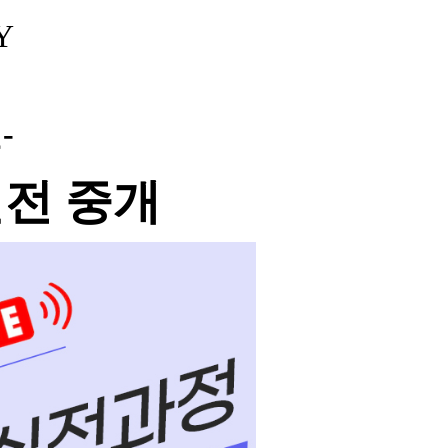
Y
-
실전 중개