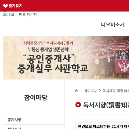
즐겨찾기
참여마당
독서지향(讀書知香
참여마당
독서지향(讀書知
공지사항
한권으로 마스터하는 21세기 마케