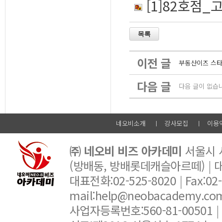
[1]82호점_
이전 글
부동산이즈 스타
다음 글
다음 글이 없습
네오비소개
강사모집
이용
㈜ 네오비 비즈 아카데미
서울시 서
(방배동, 방배롯데캐슬아르떼) |
대표전화:02-525-8020 | Fax:02-6
mail:help@neobacademy.
사업자등록번호:560-81-00501 |