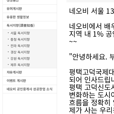
생생통신
네오비 서울 1
유머게시판
유용한 생활정보
네오비에서 배
독서지향(讀書知香)
지역 내 1%
서울 독서지향
~~
충청 독서지향
전라 독서지향
경상 독서지향
"안녕하세요.
강원 독서지향
제주 독서지향
평택고덕국제대로
자유게시판
되어 인사드립
이벤트 게시판
평택 고덕신도시
네오비 공인중개사 성공창업 소식
변화하는 도시
흐름을 정확히
제가 사는 우리