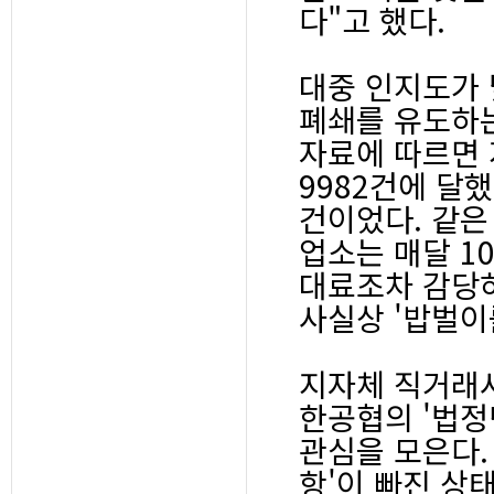
다"고 했다.
대중 인지도가
폐쇄를 유도하는
자료에 따르면 
9982건에 달했
건이었다. 같은
업소는 매달 1
대료조차 감당
사실상 '밥벌이
지자체 직거래사
한공협의 '법정
관심을 모은다.
항'이 빠진 상