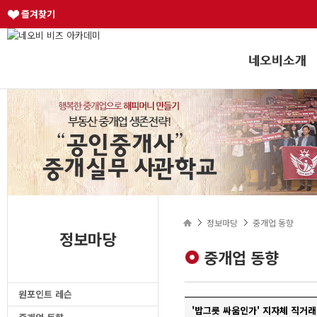
즐겨찾기
정보마당
중개업 동향
정보마당
중개업 동향
원포인트 레슨
'밥그릇 싸움인가' 지자체 직거래