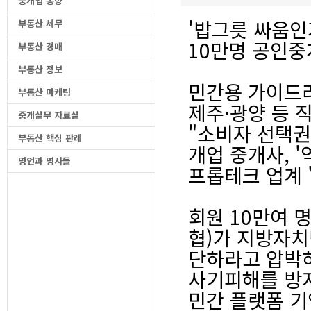
중개업 동향
'밥그릇 싸움인
부동산 세무
10만명 공인중
부동산 경매
부동산 정보
민간용 가이드
부동산 마케팅
제주·광양 등 
중개실무 자료실
"소비자 선택권
부동산 핵심 판례
개업 중개사, 
명언과 명사들
프롭테크 업계 
회원 10만여 
협)가 지방자치
단하라고 압박하
사기피해를 방
민간 플랫폼 기