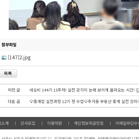
첨부파일
[147]2.jpg
이전 글
네오비 144기 13주차! 실전 감각이 눈에 보이게 올라오는 시간!
다음 글
비소개
강사모집
이용약관
개인정보취급방침
이메일무단수
미
서울시 서초구 방배천로18길 11, 상가에이동 201호 (방배동, 방배롯데캐슬아르떼) | 