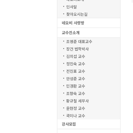
인사말
찾아오시는길
네오비 사랑방
교수진소개
조영준 대표교수
장건 법학박사
김의섭 교수
정진숙 교수
전진표 교수
안성준 교수
민경환 교수
조향숙 교수
황규철 세무사
윤현정 교수
곽미나 교수
강사모집