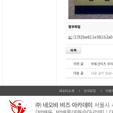
첨부파일
[1]92be811e581b2a0
이전 글
부동산이즈 우리
다음 글
다음 글이 없습
네오비소개
강사모집
이용
㈜ 네오비 비즈 아카데미
서울시 서
(방배동, 방배롯데캐슬아르떼) |