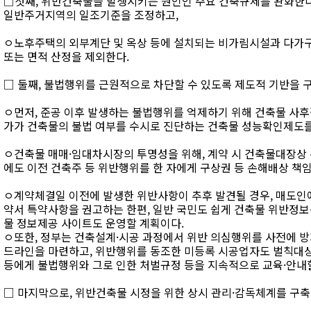
□첫째, 위반건축물을 발생시키는 원인인 주요 건축규제를 완화한다.
일반주거지역의 일조기준을 조정하고,
ㅇ노후주택의 외부계단 및 옥상 등에 설치되는 비가림시설과 다가
또는 면적 산정을 제외한다.
□ 둘째, 불법행위를 근원적으로 차단할 수 있도록 제도적 기반을 
ㅇ먼저, 준공 이후 발생하는 불법행위를 억제하기 위해 건축물 사후
가가 건축물의 불법 여부를 수시로 진단하는 건축물 성능확인제도를
ㅇ건축물 매매·임대차시장의 투명성을 위해, 계약 시 건축물대장상 
에도 이전 건축주 등 위반행위를 한 자에게 구상권 등 손해배상 책
ㅇ계약체결일 이전에 발생한 위반사항이 추후 발견될 경우, 매도인
약서 특약사항을 권고하는 한편, 일반 국민도 쉽게 건축물 위반정보
물 정보제공 사이트도 운영할 계획이다.
ㅇ또한, 정부는 건축설계·시공 과정에서 위반 의심행위를 사전에 방
드라인을 마련하고, 위반행위를 동조한 미등록 시공업자도 벌칙대상
등에게 불법행위와 그로 인한 처벌규정 등을 지속적으로 교육·안내
□ 마지막으로, 위반건축물 시정을 위한 상시 관리·감독체계를 구축