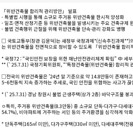
「위반건축물 합리적 관리방안」 발표
- 특별법 시행을 통해 소규모 주거용 위반건축물 한시적 양성화
- 일조·면적 산정기준 등 위반건축물을 발생시키는 주요 건축규제 
- 불법 건축행위 근절을 위해 위반건축물 단속·관리 강화도 병행
□ 국토교통부(장관 김윤덕)는 새정부 국정과제*(신속추진과제**)의
는 위반건축물을 전면적으로 정비할 수 있도록 「위반건축물 합리
* 국정72 : “국민안전 보장을 위한 재난안전관리체계 확립” 中 세
** (`25.7.31) 국정기획위원회, “‘특정건축물(위반건축물) 합리
□전국의 위반건축물은 ’24년 말 기준으로 약 14.8만동이 존재하고 
5~6천동씩 지속 증가하는 추세로, 국민 안전을 위협하는 사고가 끊
* (`25.7.31) 경남 창원시 불법 근생주택(상가 2층) 바닥구조물 붕괴
ㅇ특히, 주거용 위반건축물(8.3만동) 중 소규모 단독·다가구·다세대주
54.7%), 비아파트에 거주하는 서민 등의 주거환경을 심각하게 악
* 단독주택(165㎡ 미만), 다가구주택(330㎡ 미만), 다세대주택(전용