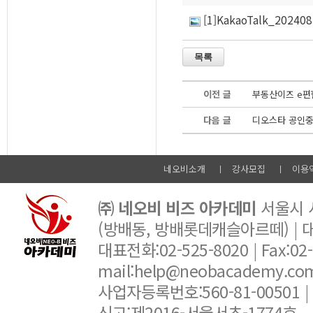
[1]KakaoTalk_20240
이전 글
부동산이즈 e편
다음 글
디오스타 공인중
네오비소개
강사모집
이용
㈜ 네오비 비즈 아카데미
서울시 서
(방배동, 방배롯데캐슬아르떼) |
대표전화:02-525-8020 | Fax:02-6
mail:help@neobacademy.
사업자등록번호:560-81-00501 |
신고:제2016-서울서초-1774호