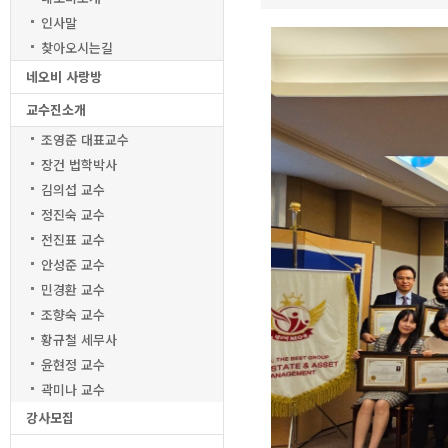
인사말
찾아오시는길
네오비 사랑방
교수진소개
조영준 대표교수
장건 법학박사
김의섭 교수
정진숙 교수
전진표 교수
안성준 교수
민경환 교수
조향숙 교수
황규철 세무사
윤현정 교수
곽미나 교수
강사모집