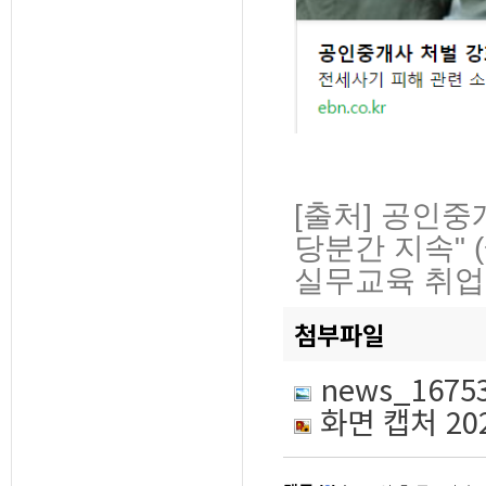
[출처] 공인
당분간 지속" 
실무교육 취업
첨부파일
news_1675
화면 캡처 2023