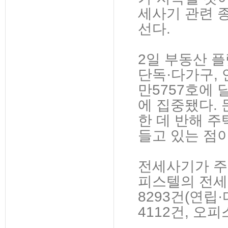
세사기 관련 
선다.
2일 부동산 플
단독·다가구, 
만5757호에 
에 집중됐다.
한 데 반해 
들고 있는 점이
전세사기가 주로
피스텔의 전세 
8293건(연립·
4112건, 오피