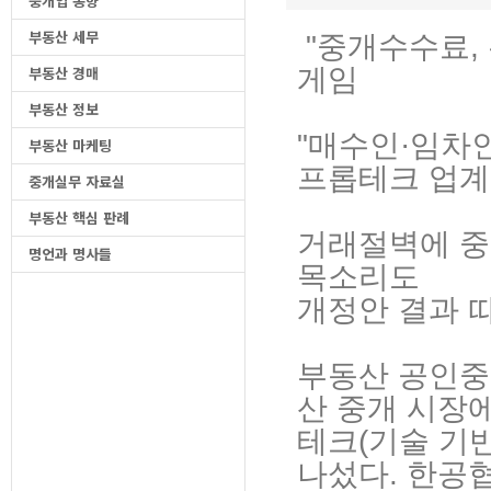
중개업 동향
부동산 세무
"중개수수료, 
게임
부동산 경매
부동산 정보
"매수인·임차
부동산 마케팅
프롭테크 업계
중개실무 자료실
부동산 핵심 판례
거래절벽에 중
명언과 명사들
목소리도
개정안 결과 
부동산 공인중
산 중개 시장
테크(기술 기
나섰다. 한공