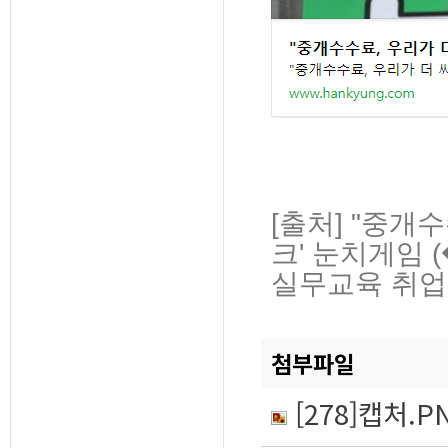
[출처] "중개
크' 눈치게임 
실무교육 취업 
첨부파일
[278]캡처.P