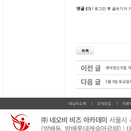
이전 글
계약갱신거절 가
다음 글
5월 9일 토요
네오비소개
강사모집
이용
㈜ 네오비 비즈 아카데미
서울시 서
(방배동, 방배롯데캐슬아르떼) |