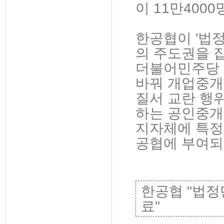
이 11만4000
한공협이 '법
의 주도권을 
더불어민주당 
바꿔 개업중개
질서 교란 행
하는 공인중개
지자체에 특정
공협에 부여되
한공협 "법정
료"