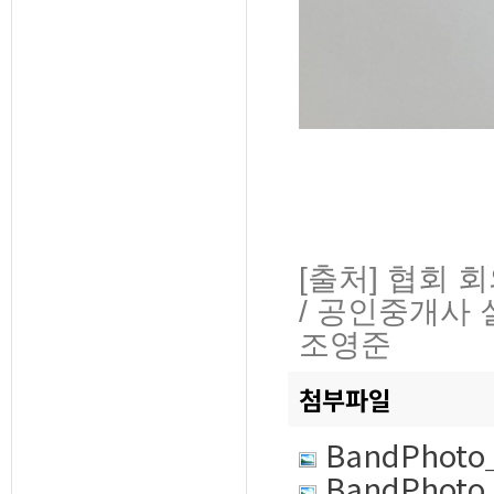
[출처] 협회 
/ 공인중개사 
조영준
첨부파일
BandPhot
BandPhot