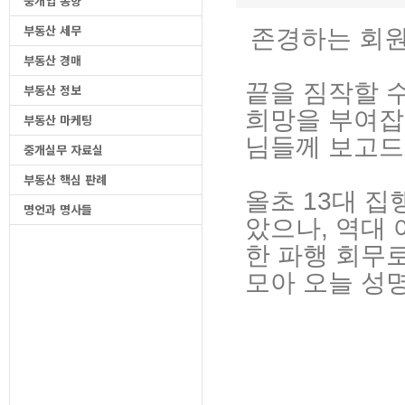
중개업 동향
부동산 세무
존경하는 회원
부동산 경매
끝을 짐작할 
부동산 정보
희망을 부여잡
부동산 마케팅
님들께 보고드
중개실무 자료실
부동산 핵심 판례
올초 13대 
명언과 명사들
았으나, 역대
한 파행 회무로
모아 오늘 성