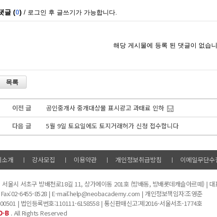
이전 글
공인중개사 중개대상물 표시광고 과태료 인하
다음 글
5월 9일 토요일에도 토지거래허가 신청 접수합니다
비소개
강사모집
이용약관
개인정보취급방침
이메일무단수
미
서울시 서초구 방배천로18길 11, 상가에이동 201호 (방배동, 방배롯데캐슬아르떼) | 
 Fax:02-6455-8528 | E-mail:help@neobacademy.com | 개인정보책임자:조영준
0501 | 법인등록번호:110111-6158558 | 통신판매신고:제2016-서울서초-1774호
O-B
. All Rights Reserved