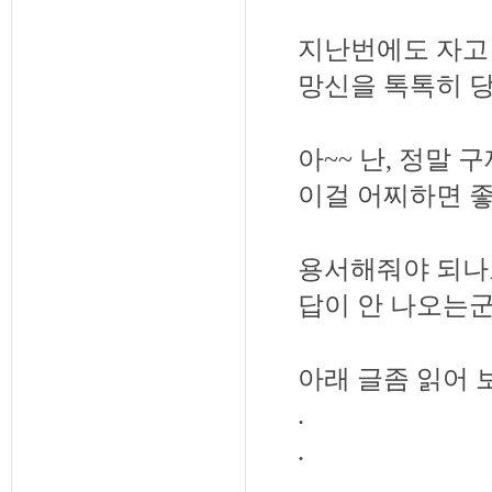
지난번에도 자고
망신을 톡톡히 
아
~~
난
,
정말 구
이걸 어찌하면 
용서해줘야 되나
답이 안 나오는
아래 글좀 읽어 
.
.
.