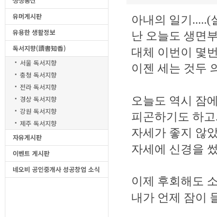
생생통신
유머게시판
아내의 일기
.....(
유용한 생활정보
난 오늘도 생면
독서지향(讀書知香)
대체 이번이 몇
서울 독서지향
이젠
세는 것두 
충청 독서지향
전라 독서지향
오늘도 역시 잠
경상 독서지향
강원 독서지향
피곤하기도 하고
제주 독서지향
자세가 좋지 않
자유게시판
자세에 신경을 
이벤트 게시판
네오비 공인중개사 성공창업 소식
이제 후회해도 
내가 언제 잠이